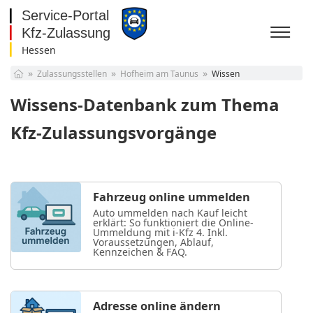
Hessen
Baden-Württemberg
Zulassungsstellen
Hofheim am Taunus
Wissen
Bayern
Berlin
Wissens-Datenbank zum Thema
Brandenburg
Bremen
Kfz-Zulassungsvorgänge
Hamburg
Hessen
Mecklenburg-
Vorpommern
Niedersachsen
Fahrzeug online ummelden
Nordrhein-Westfalen
Auto ummelden nach Kauf leicht
Rheinland-Pfalz
erklärt: So funktioniert die Online-
Ummeldung mit i-Kfz 4. Inkl.
Saarland
Voraussetzungen, Ablauf,
Sachsen
Kennzeichen & FAQ.
Sachsen-Anhalt
Schleswig-Holstein
Thüringen
Adresse online ändern