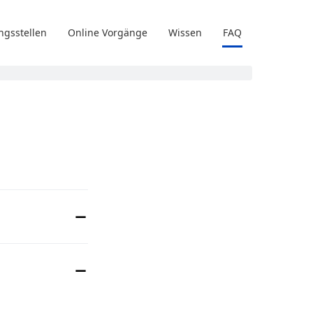
ngsstellen
Online Vorgänge
Wissen
FAQ
Wohnsitz, ab. Für
zuständig ist. Ihr
eim am Taunus