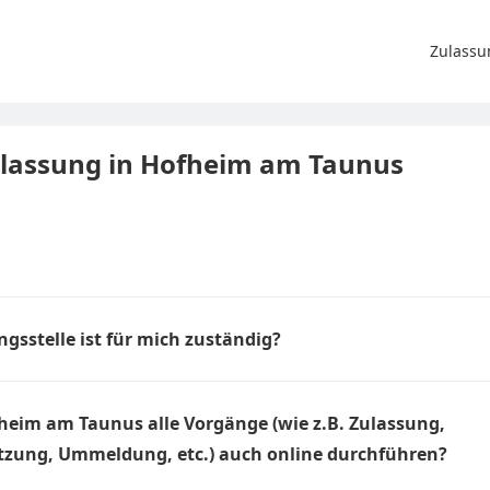
Zulassu
Zulassung in Hofheim am Taunus
gsstelle ist für mich zuständig?
der Zulassungsstellen hängt von Ihrer Melde-Adresse, also Ihrem 
e muss Ihnen nicht bekannt sein, welche Zulassungsstelle für Sie 
heim am Taunus alle Vorgänge (wie z.B. Zulassung,
s automatisch an die korrekte Zulassungsstelle weitergeleitet.
tzung, Ummeldung, etc.) auch online durchführen?
ind alle Vorgänge, die Sie vor Ort bei der Zulassungsstelle in Hofh